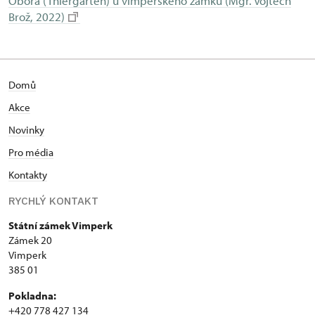
Obora (Thiergarten) u vimperského zámku (Mgr. Vojtěch
Brož, 2022)
Domů
Akce
Novinky
Pro média
Kontakty
RYCHLÝ KONTAKT
Státní zámek Vimperk
Zámek 20
Vimperk
385 01
Pokladna:
+420 778 427 134