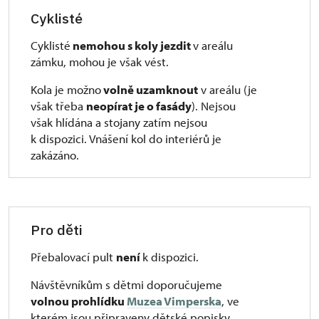
Cyklisté
Cyklisté
nemohou s koly jezdit
v areálu
zámku, mohou je však vést.
Kola je možno
volně uzamknout
v areálu (je
však třeba
neopírat je o fasády
). Nejsou
však hlídána a stojany zatím nejsou
k dispozici. Vnášení kol do interiérů je
zakázáno.
Pro děti
Přebalovací pult
není
k dispozici.
Návštěvníkům s dětmi doporučujeme
volnou prohlídku
Muzea Vimperska
, ve
kterém jsou připraveny dětské popisky