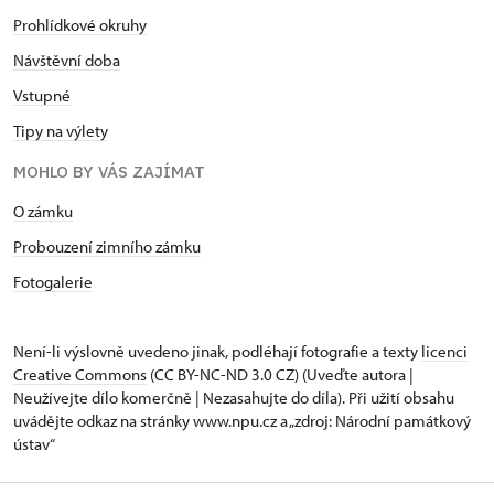
Prohlídkové okruhy
Návštěvní doba
Vstupné
Tipy na výlety
MOHLO BY VÁS ZAJÍMAT
O zámku
Probouzení zimního zámku
Fotogalerie
Není-li výslovně uvedeno jinak, podléhají fotografie a texty
licenci
Creative Commons
(CC BY-NC-ND 3.0 CZ) (Uveďte autora |
Neužívejte dílo komerčně | Nezasahujte do díla). Při užití obsahu
uvádějte odkaz na stránky www.npu.cz a „zdroj: Národní památkový
ústav“