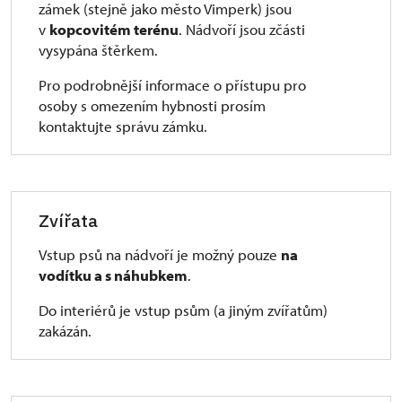
zámek (stejně jako město Vimperk) jsou
v
kopcovitém terénu
. Nádvoří jsou zčásti
vysypána štěrkem.
Pro podrobnější informace o přístupu pro
osoby s omezením hybnosti prosím
kontaktujte správu zámku.
Zvířata
Vstup psů na nádvoří je možný pouze
na
vodítku a s náhubkem
.
Do interiérů je vstup psům (a jiným zvířatům)
zakázán.