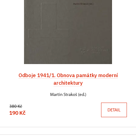
Odboje 1941/1. Obnova památky moderní
architektury
Martin Strakoš (ed.)
380 Kč
DETAIL
190 Kč