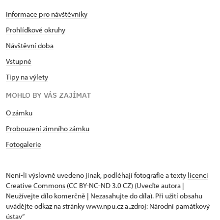
Informace pro návštěvníky
Prohlídkové okruhy
Návštěvní doba
Vstupné
Tipy na výlety
MOHLO BY VÁS ZAJÍMAT
O zámku
Probouzení zimního zámku
Fotogalerie
Není-li výslovně uvedeno jinak, podléhají fotografie a texty
licenci
Creative Commons
(CC BY-NC-ND 3.0 CZ) (Uveďte autora |
Neužívejte dílo komerčně | Nezasahujte do díla). Při užití obsahu
uvádějte odkaz na stránky www.npu.cz a „zdroj: Národní památkový
ústav“