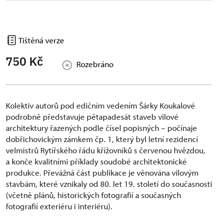
Tištěná verze
750 Kč
Rozebráno
Kolektiv autorů pod edičním vedením Šárky Koukalové
podrobně představuje pětapadesát staveb vilové
architektury řazených podle čísel popisných – počínaje
dobřichovickým zámkem čp. 1, který byl letní rezidencí
velmistrů Rytířského řádu křížovníků s červenou hvězdou,
a konče kvalitními příklady soudobé architektonické
produkce. Převážná část publikace je věnována vilovým
stavbám, které vznikaly od 80. let 19. století do současnosti
(včetně plánů, historických fotografií a současných
fotografií exteriéru i interiéru).