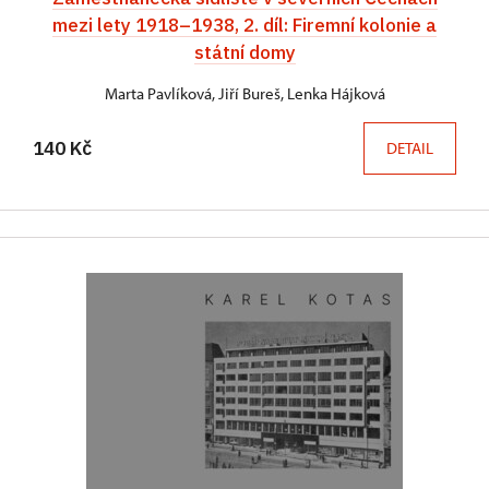
mezi lety 1918–1938, 2. díl: Firemní kolonie a
státní domy
Marta Pavlíková, Jiří Bureš, Lenka Hájková
140 Kč
DETAIL