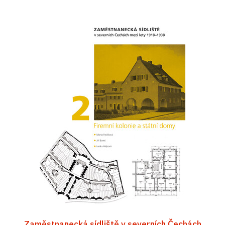
Zaměstnanecká sídliště v severních Čechách