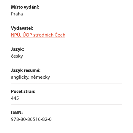
Místo vydání:
Praha
Vydavatel:
NPÚ, ÚOP středních Čech
Jazyk:
česky
Jazyk resumé:
anglicky, německy
Počet stran:
445
ISBN:
978-80-86516-82-0