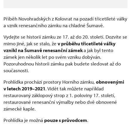
Příběh Novohradských z Kolovrat na pozadí třicetileté války
a vznik renesančního zámku na chladné Šumavě.
Vydejte se historií zámku ze 17. až do 20. století. Dozvíte se
mimo jiné, jak se stalo, že
v průběhu třicetileté války
vznikl na Šumavě renesanční zámek
a jak byl tento
zámek jen několik let po svém vzniku dobýván.
Pozoruhodnou historii zámku pak budete sledovat až do
současnosti.
Prohlídka prochází prostory Horního zámku,
obnovenými
v letech 2019–2021
. Vidět tak můžete například
restaurovaný záklopový strop z 1. poloviny 17. století,
restaurované renesanční výmalby nebo dvě obnovené
zámecké kaple.
Prohlídka je možná
pouze s průvodcem
.