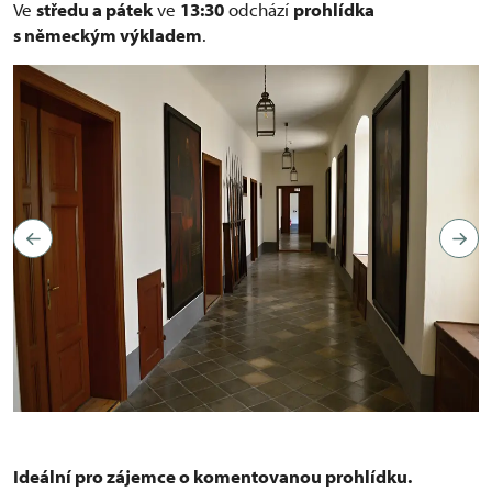
Ve
středu a pátek
ve
13:30
odchází
prohlídka
s německým výkladem
.
Chodba v jižním křídle s portréty vojevůdců třicetileté
války.
Ideální pro zájemce o komentovanou prohlídku.