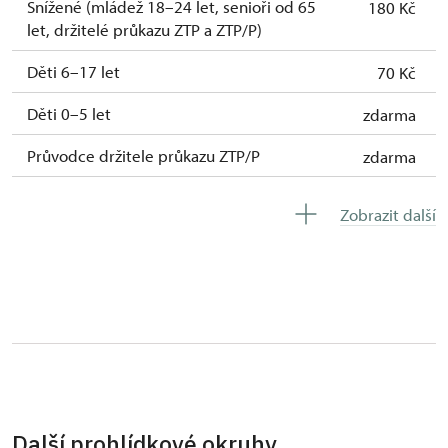
Snížené (mládež 18–24 let, senioři od 65
180 Kč
let, držitelé průkazu ZTP a ZTP/P)
Děti 6–17 let
70 Kč
Děti 0–5 let
zdarma
Průvodce držitele průkazu ZTP/P
zdarma
Pedagogický dozor (1 osoba na 10 dětí)
zdarma
Zobrazit další
Průvodce organizované skupiny (1 osoba
zdarma
pro celou skupinu min. 15 osob)
Karta zaměstnance s QR kódem MK ČR*
zdarma
Průkaz ICOMOS*
zdarma
Celoroční volné vstupenky vydané NPÚ
zdarma
Jednorázové vstupenky vydané NPÚ
zdarma
Další prohlídkové okruhy