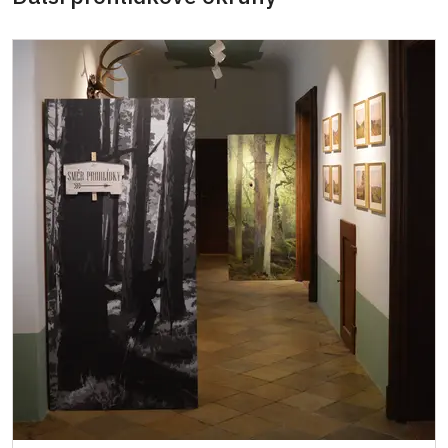
Průkaz zaměstnance NPÚ (+ až 3 rodinní
zdarma
příslušníci)
Průkaz Náš člověk*
zdarma
* platí pouze pro jednu osobu (držitele
průkazu)
Podrobnější informace o slevách žádejte
na pokladně či telefonicky.