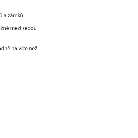
adů a zámků.
možné mezi sebou
dně na více než