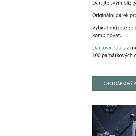
Darujte svým blízk
Originální dárek pr
Vybírat můžete ze t
kombinovat.
Dárkový poukaz
mů
100 památkových o
CHCI DÁRKOVÝ 