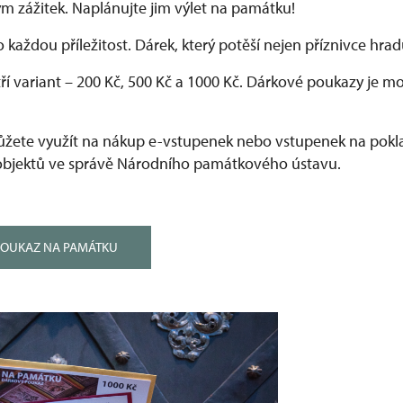
ým zážitek. Naplánujte jim výlet na památku!
o každou příležitost. Dárek, který potěší nejen příznivce hr
ří variant –⁠ 200 Kč, 500 Kč a 1000 Kč. Dárkové poukazy je 
žete využít na nákup e-vstupenek nebo vstupenek na pokla
bjektů ve správě Národního památkového ústavu.
POUKAZ NA PAMÁTKU