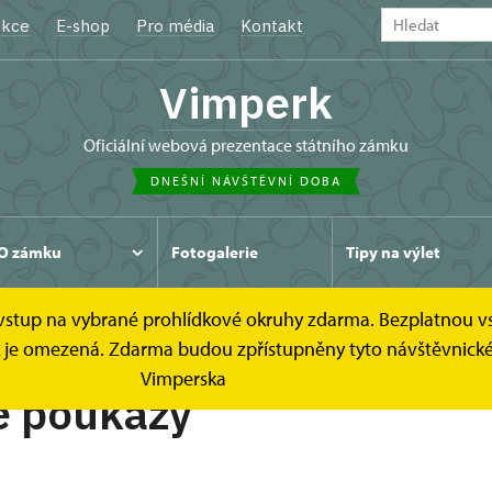
kce
E-shop
Pro média
Kontakt
Vimperk
oficiální webová prezentace státního zámku
DNEŠNÍ NÁVŠTĚVNÍ DOBA
O zámku
Fotogalerie
Tipy na výlet
e vstup na vybrané prohlídkové okruhy zdarma. Bezplatnou v
azy
Dárkové poukazy
ídek je omezená. Zdarma budou zpřístupněny tyto návštěvni
Vimperska
é poukazy