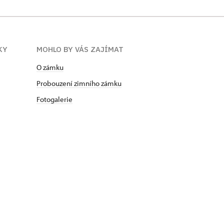
KY
MOHLO BY VÁS ZAJÍMAT
O zámku
Probouzení zimního zámku
Fotogalerie