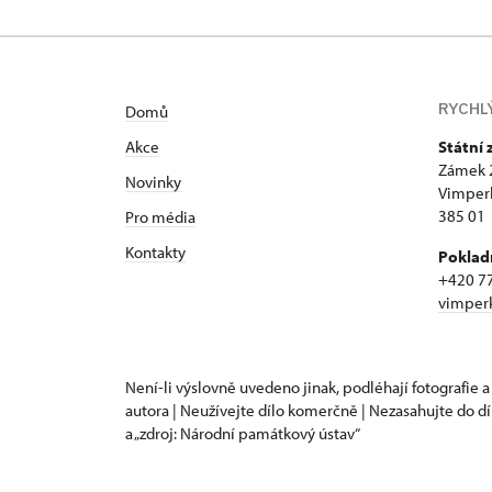
RYCHL
Domů
Akce
Státní
Zámek 
Novinky
Vimper
385 01
Pro média
Kontakty
Poklad
+420 7
vimper
Není-li výslovně uvedeno jinak, podléhají fotografie a
autora | Neužívejte dílo komerčně | Nezasahujte do dí
a „zdroj: Národní památkový ústav“