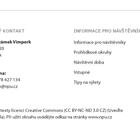
Ý KONTAKT
INFORMACE PRO NÁVŠTĚVNÍ
 zámek Vimperk
Informace pro návštěvníky
20
Prohlídkové okruhy
k
Návštěvní doba
Vstupné
na:
78 427 134
Tipy na výlety
k@npu.cz
 texty
licenci Creative Commons
(CC BY-NC-ND 3.0 CZ) (Uveďte
la). Při užití obsahu uvádějte odkaz na stránky www.npu.cz