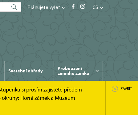
Plánujete výlet
CS
Probouzení
Svatební obřady
zimního zámku
stupenku si prosím zajistěte předem
ZAVŘÍT
cké okruhy: Horní zámek a Muzeum