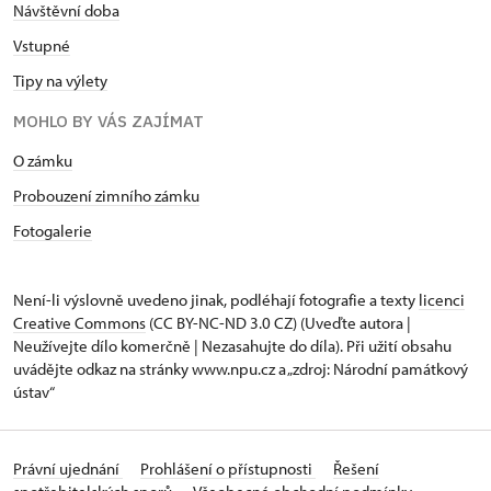
Návštěvní doba
Vstupné
Tipy na výlety
MOHLO BY VÁS ZAJÍMAT
O zámku
Probouzení zimního zámku
Fotogalerie
Není-li výslovně uvedeno jinak, podléhají fotografie a texty
licenci
Creative Commons
(CC BY-NC-ND 3.0 CZ) (Uveďte autora |
Neužívejte dílo komerčně | Nezasahujte do díla). Při užití obsahu
uvádějte odkaz na stránky www.npu.cz a „zdroj: Národní památkový
ústav“
Právní ujednání
Prohlášení o přístupnosti
Řešení