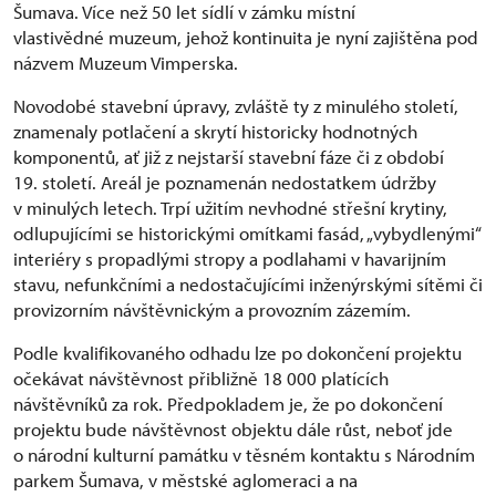
Šumava. Více než 50 let sídlí v zámku místní
vlastivědné muzeum, jehož kontinuita je nyní zajištěna pod
názvem Muzeum Vimperska.
Novodobé stavební úpravy, zvláště ty z minulého století,
znamenaly potlačení a skrytí historicky hodnotných
komponentů, ať již z nejstarší stavební fáze či z období
19. století. Areál je poznamenán nedostatkem údržby
v minulých letech. Trpí užitím nevhodné střešní krytiny,
odlupujícími se historickými omítkami fasád, „vybydlenými“
interiéry s propadlými stropy a podlahami v havarijním
stavu, nefunkčními a nedostačujícími inženýrskými sítěmi či
provizorním návštěvnickým a provozním zázemím.
Podle kvalifikovaného odhadu lze po dokončení projektu
očekávat návštěvnost přibližně 18 000 platících
návštěvníků za rok. Předpokladem je, že po dokončení
projektu bude návštěvnost objektu dále růst, neboť jde
o národní kulturní památku v těsném kontaktu s Národním
parkem Šumava, v městské aglomeraci a na