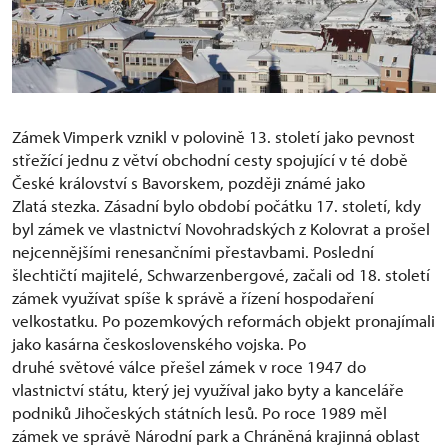
Zámek Vimperk vznikl v polovině 13. století jako pevnost
střežící jednu z větví obchodní cesty spojující v té době
České království s Bavorskem, později známé jako
Zlatá stezka. Zásadní bylo období počátku 17. století, kdy
byl zámek ve vlastnictví Novohradských z Kolovrat a prošel
nejcennějšími renesančními přestavbami. Poslední
šlechtičtí majitelé, Schwarzenbergové, začali od 18. století
zámek využívat spíše k správě a řízení hospodaření
velkostatku. Po pozemkových reformách objekt pronajímali
jako kasárna československého vojska. Po
druhé světové válce přešel zámek v roce 1947 do
vlastnictví státu, který jej využíval jako byty a kanceláře
podniků Jihočeských státních lesů. Po roce 1989 měl
zámek ve správě Národní park a Chráněná krajinná oblast