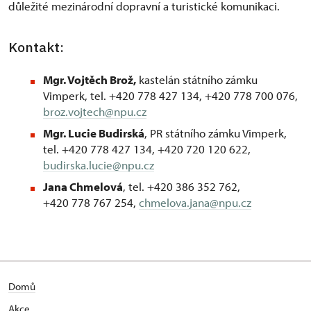
důležité mezinárodní dopravní a turistické komunikaci.
Kontakt:
Mgr. Vojtěch Brož,
kastelán státního zámku
Vimperk, tel. +420 778 427 134, +420 778 700 076,
broz.vojtech@npu.cz
Mgr. Lucie Budirská
, PR státního zámku Vimperk,
tel. +420 778 427 134, +420 720 120 622,
budirska.lucie@npu.cz
Jana Chmelová
, tel. +420 386 352 762,
+420 778 767 254,
chmelova.jana@npu.cz
Domů
Akce