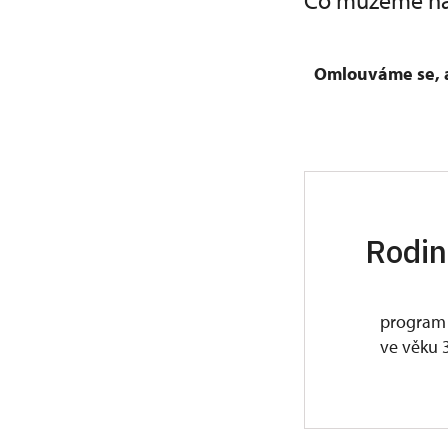
Co můžeme na
Omlouváme se, a
Rodin
progra
ve věku 3