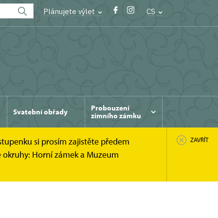
Plánujete výlet
CS
Probouzení
Svatební obřady
zimního zámku
stupenku si prosím zajistěte předem
ZAVŘÍT
cké okruhy: Horní zámek a Muzeum