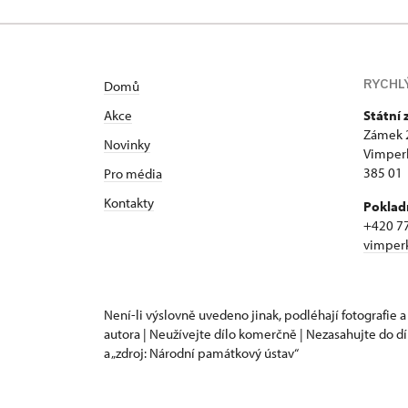
RYCHL
Domů
Akce
Státní
Zámek 
Novinky
Vimper
385 01
Pro média
Kontakty
Poklad
+420 7
vimper
Není-li výslovně uvedeno jinak, podléhají fotografie a
autora | Neužívejte dílo komerčně | Nezasahujte do dí
a „zdroj: Národní památkový ústav“