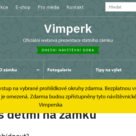
kce
E-shop
Pro média
Kontakt
Vimperk
oficiální webová prezentace státního zámku
DNEŠNÍ NÁVŠTĚVNÍ DOBA
O zámku
Fotogalerie
Tipy na výlet
e vstup na vybrané prohlídkové okruhy zdarma. Bezplatnou v
ídek je omezená. Zdarma budou zpřístupněny tyto návštěvni
Vimperska
s dětmi na zámku