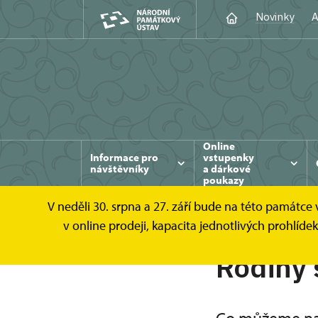
Novinky
A
Online
Informace pro
vstupenky
návštěvníky
a dárkové
poukazy
V neděli 30. srpna a 27. září bude na této památc
v online prodeji, kapacita jednotlivých prohl
Rodiny 