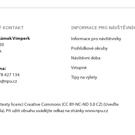
Ý KONTAKT
INFORMACE PRO NÁVŠTĚVNÍ
 zámek Vimperk
Informace pro návštěvníky
20
Prohlídkové okruhy
k
Návštěvní doba
Vstupné
na:
78 427 134
Tipy na výlety
k@npu.cz
 texty
licenci Creative Commons
(CC BY-NC-ND 3.0 CZ) (Uveďte
la). Při užití obsahu uvádějte odkaz na stránky www.npu.cz