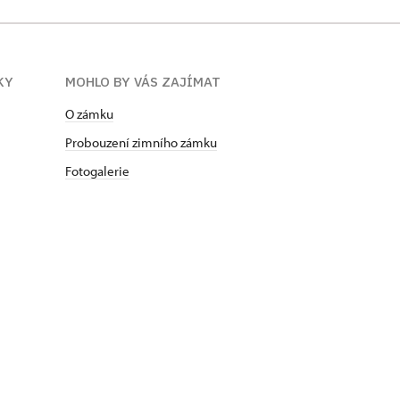
KY
MOHLO BY VÁS ZAJÍMAT
O zámku
Probouzení zimního zámku
Fotogalerie