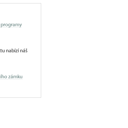
í programy
tu nabízí náš
ního zámku