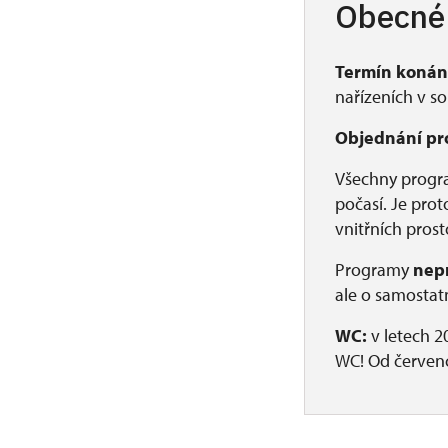
Obecné
Termín konán
nařízeních v so
Objednání pr
Všechny progra
počasí. Je prot
vnitřních prost
Programy
nepr
ale o samosta
WC:
v letech 2
WC! Od červenc