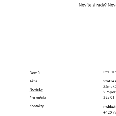
Nevíte si rady? Ne
RYCHL
Domů
Akce
Státní
Zámek 
Novinky
Vimper
385 01
Pro média
Kontakty
Poklad
+420 7