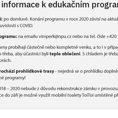
 informace k edukačním prog
í:
po domluvě. Konání programu v roce 2020 závisí na aktuá
uvislosti s COVID.
ogramu:
na emailu vimperk@npu.cz nebo na tel. čísle +420 
my probíhají částečně nebo kompletně venku, a to i v příp
o třeba, aby účastníci byli
teple oblečeni
. S chladem je třeba
orách.
ochází prohlídkové trasy
- nejedná se o prohlídku doplněn
tné programy!
018 – 2020 nebude z důvodu rekonstrukce zámku v provozu
e do září je možné využít mobilní toalety ToiToi umístěné 