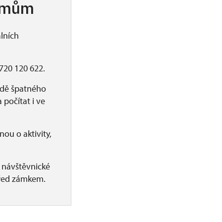
ramům
lních
720 120 622.
adě špatného
 počítat i ve
ou o aktivity,
 návštěvnické
před zámkem.