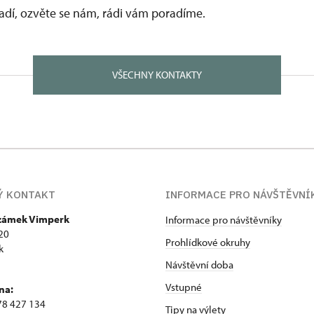
vadí, ozvěte se nám, rádi vám poradíme.
VŠECHNY KONTAKTY
Ý KONTAKT
INFORMACE PRO NÁVŠTĚVNÍ
 zámek Vimperk
Informace pro návštěvníky
20
Prohlídkové okruhy
k
Návštěvní doba
Vstupné
na:
78 427 134
Tipy na výlety