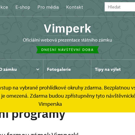
kce
E-shop
Pro média
Kontakt
Vimperk
oficiální webová prezentace státního zámku
DNEŠNÍ NÁVŠTĚVNÍ DOBA
O zámku
Fotogalerie
Tipy na výlet
e vstup na vybrané prohlídkové okruhy zdarma. Bezplatnou v
ídek je omezená. Zdarma budou zpřístupněny tyto návštěvni
Vimperska
ní programy