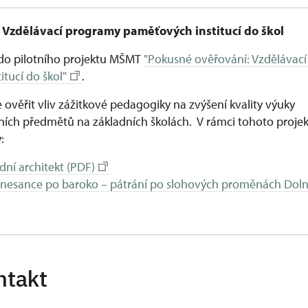
 Vzdělávací programy paměťových institucí do škol
do pilotního projektu MŠMT
"Pokusné ověřování: Vzdělávac
tucí do škol"
.
e ověřit vliv zážitkové pedagogiky na zvýšení kvality výuky
ích předmětů na základních školách. V rámci tohoto projek
:
adní architekt (PDF)
 renesance po baroko – pátrání po slohových proměnách Dol
ntakt