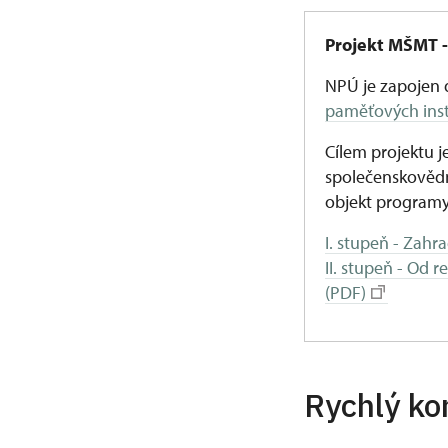
Projekt MŠMT -
NPÚ je zapojen 
paměťových insti
Cílem projektu j
společenskovědn
objekt programy
I. stupeň - Zahr
II. stupeň - Od
(PDF)
Rychlý ko