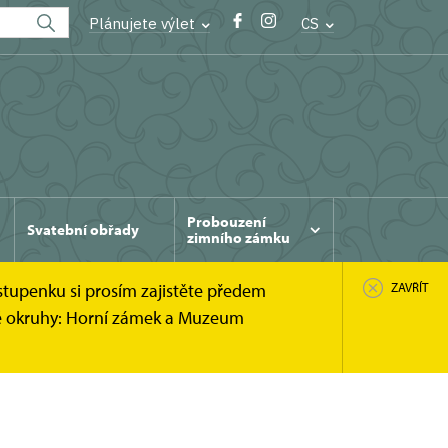
Plánujete výlet
CS
Probouzení
Svatební obřady
zimního zámku
stupenku si prosím zajistěte předem
ZAVŘÍT
cké okruhy: Horní zámek a Muzeum