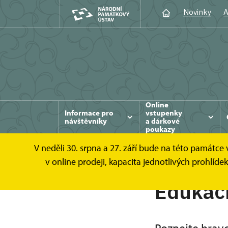
Novinky
A
Online
Informace pro
vstupenky
návštěvníky
a dárkové
poukazy
V neděli 30. srpna a 27. září bude na této památc
v online prodeji, kapacita jednotlivých prohl
Edukač