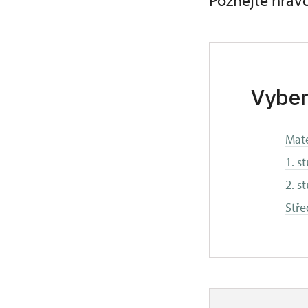
Poznejte hrav
Vyber
Mate
1. s
2. s
Stře