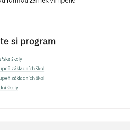
ou formou zámek Vimperk!
te si program
řské školy
tupeň základních škol
tupeň základních škol
dní školy