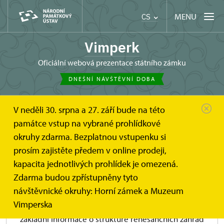
MENU
CS
Vimperk
oficiální webová prezentace státního zámku
DNEŠNÍ NÁVŠTĚVNÍ DOBA
V neděli 30. srpna a 27. září bude na této
památce vstup na vybrané prohlídkové
okruhy zdarma. Bezplatnou vstupenku si
Zahradník
prosím zajistěte předem v online prodeji,
kapacita jednotlivých prohlídek je omezená.
program pro děti mateřských škol
Zdarma budou zpřístupněny tyto
návštěvnické okruhy: Horní zámek a Muzeum
Vimperska
Hravý edukační program, ve kterém děti získají
základní informace o struktuře renesančních zahrad