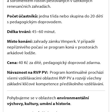
a sortimentem rostlin pěstovaných v užitkových
renesančních zahradách.
Počet účastníků:
jedna třída nebo skupina do 20 dětí
s pedagogickým doprovodem.
Délka trvání:
45–60 minut.
Místo konání:
zahrady zámku Vimperk. V případě
nepříznivého počasí se program koná v prostorách
arkádové lodžie.
Cena:
40 Kč za dítě, pedagogický doprovod zdarma.
Návaznost na RVP PV:
Program kontinuálně prochází
všemi vzdělávacími oblastmi RVP PV a rozvíjí všechny
základní klíčové kompetence předškolního vzdělávání.
Pohybujeme se v oblastech
environmentální
výchovy, kultury, umění a historie
.